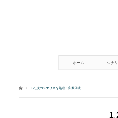
ホーム
シナリ
ホーム
1.2_次のシナリオを起動・変数値渡
1