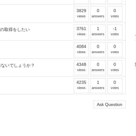
3829
0
0
views
answers
votes
3761
1
-1
字列の取得をしたい
views
answers
votes
4084
0
0
views
answers
votes
4348
0
0
来ないでしょうか？
views
answers
votes
4235
1
0
views
answers
votes
Ask Question