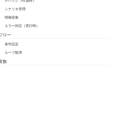
デバッグ（作成時）
シナリオ管理
情報収集
エラー対応（実行時）
フロー
条件設定
ループ処理
変数