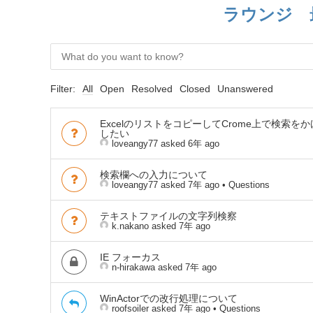
ラウンジ 
Filter:
All
Open
Resolved
Closed
Unanswered
ExcelのリストをコピーしてCrome上で検索を
したい
loveangy77
asked 6年 ago
検索欄への入力について
loveangy77
asked 7年 ago
•
Questions
テキストファイルの文字列検察
k.nakano
asked 7年 ago
IE フォーカス
n-hirakawa
asked 7年 ago
WinActorでの改行処理について
roofsoiler
asked 7年 ago
•
Questions