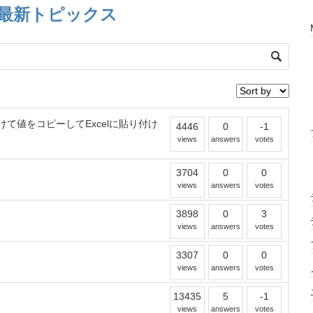
最新トピックス
かけて値をコピーしてExcelに貼り付け
4446
0
-1
views
answers
votes
3704
0
0
views
answers
votes
3898
0
3
views
answers
votes
3307
0
0
views
answers
votes
13435
5
-1
views
answers
votes